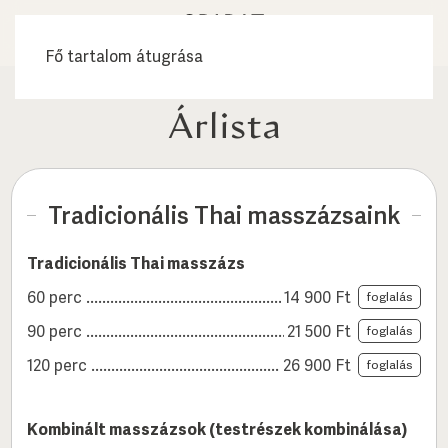
0
foglalás
Fő tartalom átugrása
Árlista
Tradicionális Thai masszázsaink
Tradicionális Thai masszázs
60 perc
14 900
Ft
foglalás
90 perc
21 500
Ft
foglalás
120 perc
26 900
Ft
foglalás
Kombinált masszázsok (testrészek kombinálása)