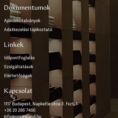
Dokumentumok
Ajándékutalványok
Adatkezelési tájékoztató
Linkek
Időpontfoglalás
Szolgáltatások
Elérhetőségek
Kapcsolat
1117 Budapest, Napkelte utca 3. fszt. 1
+36 20 286 7460
info@spiritisland.hu