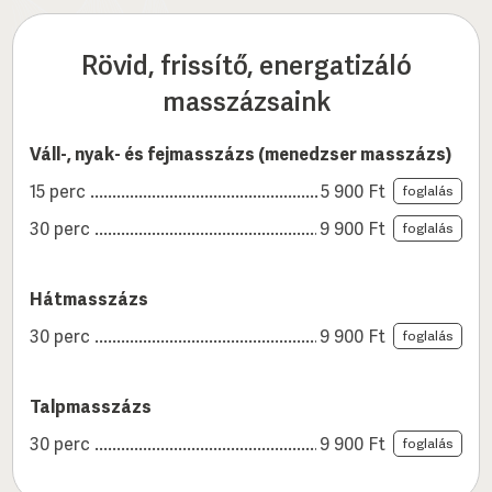
Rövid, frissítő, energatizáló
masszázsaink
Váll-, nyak- és fejmasszázs (menedzser masszázs)
15 perc
5 900
Ft
foglalás
30 perc
9 900
Ft
foglalás
Hátmasszázs
30 perc
9 900
Ft
foglalás
Talpmasszázs
30 perc
9 900
Ft
foglalás