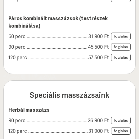
Páros kombinált masszázsok (testrészek
kombinálása)
60 perc
31 900
Ft
foglalás
90 perc
45 500
Ft
foglalás
120 perc
57 500
Ft
foglalás
Speciális masszázsaink
Herbál masszázs
90 perc
26 900
Ft
foglalás
120 perc
31 900
Ft
foglalás